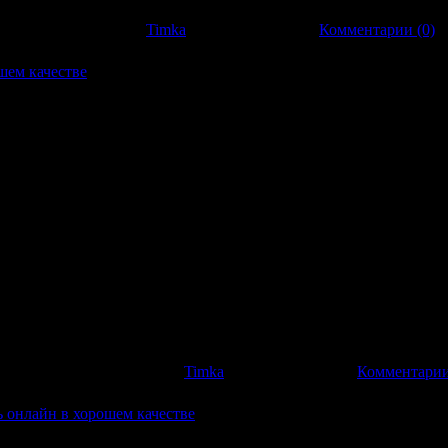
рузок: 133 | Добавил:
Timka
|
Дата:
11.12.2012
|
Комментарии (0)
шем качестве
нители снов / Rise of the Guardians
д выпуска фильма:
2012
рана:
США
нр:
мультфильм, приключения
одолжительность:
00:02:23
евод:
Полное дублированние
ские субтитры:
нет
иссер:
Питер Рэмси
олях:
Крис Пайн, Алек Болдуин, Хью Джекман, Айла Фишер, Дж
сание:
Герои фольклора Джек Фрост, Пасхальный кролик, Санта
единяются с целью предотвращения уничтожения мира детских г
ество: HD 1080
 | Загрузок: 113 | Добавил:
Timka
|
Дата:
26.11.2012
|
Комментарии
ь онлайн в хорошем качестве
вание:
Мадагаскар 3