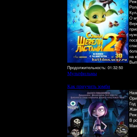
Реж
Рол
Кул
О м
Вер
при
нуж
пос
спа
бол
на 
Выпу
Продолжительность: 01:32:50
Мультфильмы
|
Просмотров: 1338
Как приучить зомби
Наз
Ори
Год
Жан
Реж
В р
Ман