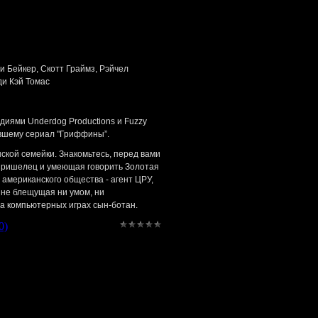
 Бейкер, Скотт Граймз, Рэйчел
ди Кэй Томас
диями Underdog Productions и Fuzzy
авшему сериал "Гриффины”.
ской семейки. Знакомьтесь, перед вами
 пришелец и умеющая говорить Золотая
 американского общества - агент ЦРУ,
 не блещущая ни умом, ни
на компьютерных играх сын-ботан.
0)