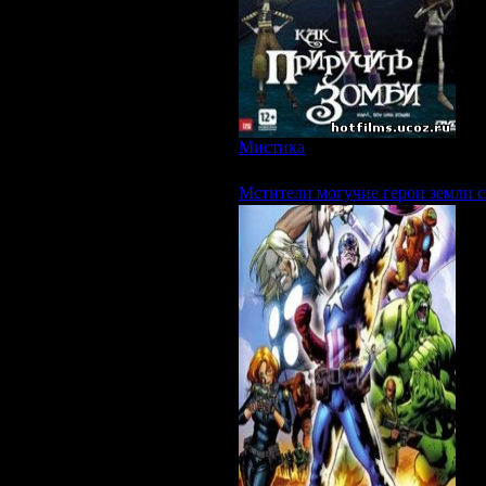
Мистика
|
Просмотров: 11789 | За
Мстители могучие герои земли с
Ори
Му
Ст
Жа
Реж
В р
Вин