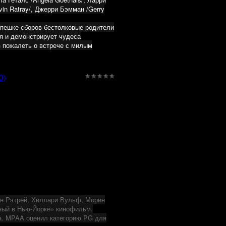
vin Ratray/, Джерри Бэмман /Gerry
спешке сборов бестолковые родители
ся и демонстрирует чудеса
з пожалеть о встрече с милым
0)
ин Рэтрей, Хиллари Вульф, Морин
ный в Нью-Йорке» кинофильм.
а. MPAA оценил категорию PG для