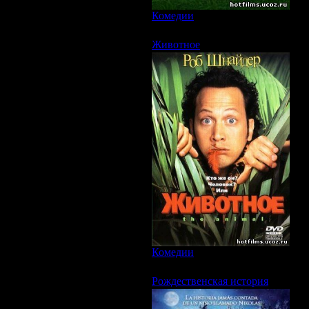
Комедии
|
Просмотров: 9577 | За
Животное
Жив
Ст
Жан
Год
Про
Реж
В р
Лом
Опи
это
и р
Все
Комедии
|
Просмотров: 6530 | За
Рождественская история
Рож
Jou