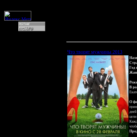
Реклама №2
для вас на нашем сайте. В любое
Статистика
онлайн Новогодние фильмы 20
странный номер! Все самые новы
просто нужно посетить наш сайт 
Мы стараемся ежедневно находи
список пятью или десятью новым
приятного просмотра!
Что творят мужчины 2013
Назв
Стр
Год 
Жан
Режи
В ро
Екат
О ф
прин
дней
цели
Кажд
чтоб
Про