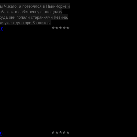
м Чикаго, а потерялся в Нью-Йорке и
 яблоко» в собственную площадку
куда они попали стараниями Кевина.
ки уже ждут горе бандито
в.
0)
инц-Плассе, Аарон Джонсон,
Фонсека, Софи Ву, Элизабет
в костюм супергероя, пытается
особностями. Параллельно два
йским мечом и сынок гангстера,
 Дэйв
0)