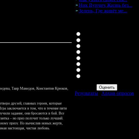
ь интернет, вы можите
смотреть
Ник Вуичич Жизнь без...
авлять смс сообщение на какой-то
Зелень, Где живёт ме...
енно бесплатно и для этого
опрос
Для чего вы посещаете наш
6 и еженедельно обновляем свой
сайт?
бимого жанра. Желаем всем вам
Смотрю фильмы!
Смотрю мультфильмы!
Смотрю сериалы!
Ищу новые фильмы!
Смотрю видео приколы
Играю в 3D игры!
Общаюсь в чате!
Кликаю по Оплаченной
рекламе!
едева, Таир Мамедов, Константин Крюков,
Результаты
|
Архив опросов
Всего ответов:
705
тверо друзей, главных героев, которые
ра заключается в том, что в течение пяти
учили задание, они бросаются в бой. Все
тантка – но приз получит только лучший.
авному призу. Но вычислив новых жертв,
амая настоящая, чистая любовь.