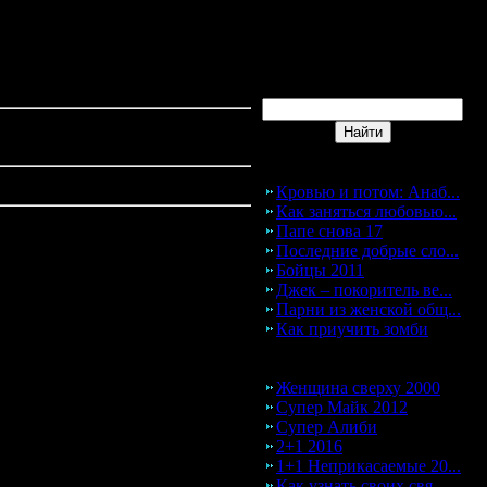
Поиск фильмов
Новое на сайте
Популярные фильмы 2026:
Кровью и потом: Анаб...
Как заняться любовью...
Папе снова 17
мы
Последние добрые сло...
Бойцы 2011
Джек – покоритель ве...
сайте HotFilms.ucoz.ru
Парни из женской общ...
 нибудь посмотреть из новых
Как приучить зомби
 Новогодние и тут находятся все
итель нашего портала. Любой
Новые фильмы 2026:
йн в хорошем качестве. Также мы
Женщина сверху 2000
 качестве. Всем известно что
Супер Майк 2012
стве. Скорее всего вы найдете
Супер Алиби
ее качество которое можно найти
2+1 2016
тому и для вас - моих
1+1 Неприкасаемые 20...
ем качестве 360P и выложить его
Как узнать своих свя...