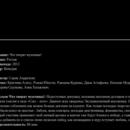
 время и в любом месте, если у вас есть выход во всемирную сет
26
и для этого вам не нужно регистрироваться на сайте или отпр
е и интересные Новогодние фильмы в мире доступны вам соверш
HotFilms.ucoz.ru
ть новые жанры в киноиндустрии и свеже вышедшие фильмы 202
и фильмами и конечно из этого списка будут фильмы вашего лю
ание:
Что творят мужчины!
ана:
Россия
выхода:
2013
р:
Комедия
ссер:
Сарик Андреасян.
лях:
Кристина Асмус, Роман Юнусов, Равшана Куркова, Даша Астафьева, Наталия Медв
ерина Скулкина, Анна Хилькевич.
ильме Что творят мужчины!:
Недоступные девушки, половина миллиона долларов и че
яли участие в игре «Секс - лото». Данную игру придумал Экстравагантный миллионер. Иг
 нужно соблазнить как можно больше девушек на курорте. Как только молодые люди пол
 были вовсе не простые - бабуля, жена олигарха, молодая девственница, феминистка, сек
ый участник применяет свой личный арсенал и многие уже будут близки к победе, к гл
ы добавить их в список своих мужских побед, как неожиданно в игру вступает любовь, с
должительность:
86 мин.