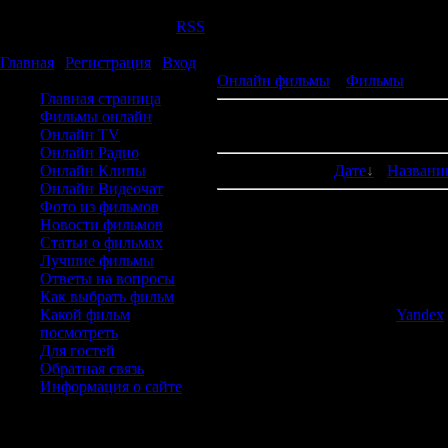
Четверг, 06.08.2026, 02:38
Приветствую Вас
Гость
|
RSS
Горячие фильмы
Главная
|
Регистрация
|
Вход
меню
Онлайн фильмы
»
Фильмы
» Нов
Главная страница
Фильмы онлайн
В категории
Новогодние
фильм
Онлайн TV
Показано фильмов
:
1-9
Онлайн Радио
Онлайн Клипы
Сортировать по
:
Дате
·
Назван
Онлайн Видеочат
Фото из фильмов
с
Новости фильмов
Статьи о фильмах
Лучшие фильмы
Смотреть Новогодние 2026 фил
Ответы на вопросы
Всем всем привет вы очутились н
Как выбрать фильм
фильмов 2026. Написав в
Yandex
Какой фильм
фильмы относящиеся к данному 
посмотреть
киноман, увидив классный трейл
Для гостей
рекомендуем
смотреть Новогодн
Обратная связь
когда появляется новые Новогод
Информация о сайте
какой нибудь сайт с этим фильмов
форма входа
в интернете. Лично я очень не л
Реклама №1
постоянных посетителей я много 