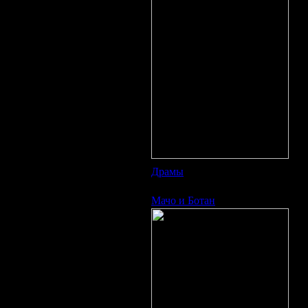
Жа
Ст
Пр
Реж
В р
Фре
О 
В б
нау
про
чле
Дэв
пои
Драмы
|
Просмотров: 1920 | Загру
Мачо и Ботан
Наз
Ори
Год
Жа
Реж
В р
Фра
О 