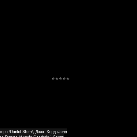
ка, семейный
убтитры: fin + eng-Режиссер:
annu-Pekka Bjцrkman /, Отто
)
ерн /Daniel Stern/, Джон Херд /John
ла Геталс /Angela Goethals/, Ларри