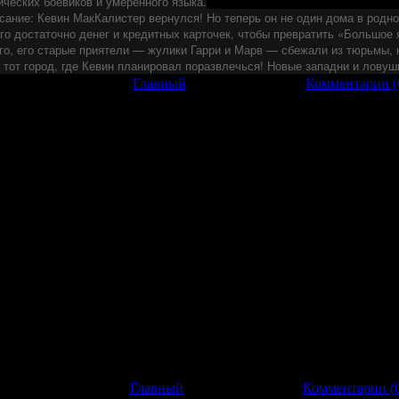
ических боевиков и умеренного языка.
сание: Кевин МакКалистер вернулся! Но теперь он не один дома в родно
его достаточно денег и кредитных карточек, чтобы превратить «Большое
лго, его старые приятели — жулики Гарри и Марв — сбежали из тюрьмы, 
 тот город, где Кевин планировал поразвлечься! Новые западни и ловуш
грузок: 171 | Добавил:
Главный
|
Дата:
29.12.2012
|
Комментарии (
вание:
Пипец
гинальное название:
Kick-ass
 выхода:
2010
нр:
Боевик, Комедия, Приключения
иссер:
Мэттью Вон
олях:
Николас Кейдж, Хлоя Моретц, Марк Стронг, Кристофер М
рет М. Браун, Кларк Дьюк, Ивэн Питерс, Дебора Твисс, Линдси 
Говерн, Стю «Ладж» Райли
фильме:
вный герой — школьник Дэйв Лизевски, который, вырядившись 
оться с преступниками, хотя не обладает для этого никакими сп
сонажа — 11-летняя девочка, которая крошит гангстеров самура
ущий собственное расследование, пытаются выяснить личность
рана:
США / Великобритания, Marv Films
одолжительность:
01:52:52
рузок: 173 | Добавил:
Главный
|
Дата:
25.12.2012
|
Комментарии (