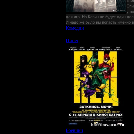
ком
Опи
у н
для игр. Но Кевин не будет один до
И надо же было им попасть именно в
Комедии
|
Просмотров: 2071 | За
Пипец
Наз
Ори
Год
Жа
Реж
В р
Гэр
Мак
О 
Гла
бор
пер
вед
Ст
Пр
Боевики
|
Просмотров: 2492 | Заг