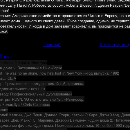
кин /Larry Hankin/, Робертс Блоссом /Roberts Blossom/, Девин Рэтрэй /De
man/
сание: Американское семейство отправляется из Чикаго в Европу, но в 
ывают дома… одного из своих детей. Юное создание, однако, не теряет
бретательности. И когда в дом залезают грабители, им приходится не ра
шкой.
грузок: 233 | Добавил:
Главный
|
Дата:
29.12.2012
|
Комментарии (
-Йорке
e Alone 2: Lost in New York
н дома 2: Затерянный в Нью-Йорке
st, he was home alone, now he's lost in New York»--Год выпуска: 1992
ана: США
р: Приключения, комедия, семейный, криминал
должительность: 02:00:01
евод: Профессиональный дублированый
титры: RUS/ENG есть отдельно *srt --Режиссер:
с Коламбус / Chris Columbus
олях:
олей Калкин, Джо Пеши, Дэниел Стерн, Кэтрин О’Хара, Джон Хёрд, Дев
забет Шэй, Майкл С. Маронна, Джерри Бэммен-- «Один дома 2: Потерян
должение фильма Один дома. Премьера состоялась 16 ноября 1992 год