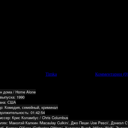
 выпуска:
2007Страна:
ФинляндияЖанр:
Рождественская сказ
одолжительность:
01:17:07
евод:
Профессиональный (многоголосый, закадровый) + originalС
 Вуолийоки / Juha Wuolijoki-В ролях: Ханну-Пекка Бьоркман / H
тавссон / Otto Gustavsson /,
агрузок: 128 | Добавил:
Timka
|
Дата:
02.01.2013
|
Комментарии (0
н дома / Home Alone
 выпуска: 1990
ана: США
р: Комедия, семейный, криминал
должительность: 01:42:54
иссер: Крис Коламбус / Chris Columbus
олях: Маколэй Калкин /Macaulay Culkin/, Джо Пеши /Joe Pesci/, Дэниэл Ст
d/, Кэтрин О'Хара /Catherine O'Hara/, Хиллэри Вулф /Hillary Wolf/, Эндже