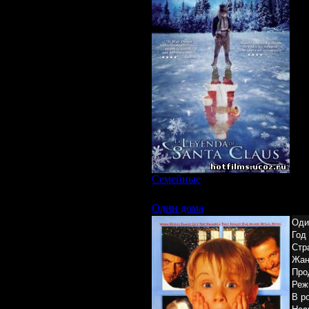
Год
Пр
Пер
Юха
Гус
Семейные
|
Просмотров: 3547 | З
Один дома
Оди
Год
Стр
Жан
Про
Реж
В р
Hear