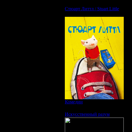
Стюарт Литтл / Stuart Little
Наз
Ори
Год
Жа
Пр
Вы
Пре
Реж
В р
Пал
О 
Ког
вос
поя
Комедии
|
Просмотров: 2886 | Заг
Искусственный разум
Наз
Ори
Год