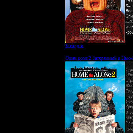
Хэн
Bam
Опи
заб
изо
кро
Комедии
|
Просмотров: 2790 | За
Один дома 2 Затерянный в Нью
Hom
Оди
«Fir
Стр
Жан
Про
Пер
Суб
Кри
В р
Мак
Эли
Про