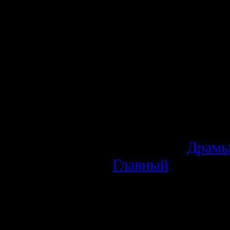
Спасибо за прос
рекламе на сайте
Категория
:
Драм
Главный
Просмотров
:
526
Рейтинг
:
5.0
/
3
Всего комментариев
:
0