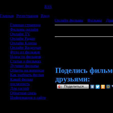
Воскресенье, 09.08.2026, 09:05
Приветствую Вас
Гость
|
RSS
Горячие фильмы
Главная
|
Регистрация
|
Вход
меню
Онлайн фильмы
»
Фильмы
»
Др
Главная страница
Фильмы онлайн
То что её заводит
Онлайн TV
Онлайн Радио
Онлайн Клипы
То что её завод
Онлайн Видеочат
Фото из фильмов
Новости фильмов
Статьи о фильмах
Лучшие фильмы
Поделись фильм
Ответы на вопросы
Как выбрать фильм
друзьями:
Какой фильм
посмотреть
Поделиться…
Для гостей
Смотреть онлай
Обратная связь
Информация о сайте
что
форма входа
Реклама №1